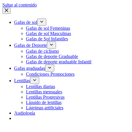
Saltar al contenido
Gafas de sol
Gafas de sol Femeninas
Gafas de sol Masculinas
Gafas de Sol Infantiles
Gafas de Deporte
Gafas de ciclismo
Gafas de deporte Graduable
Gafas de deporte graduable Infantil
Gafas graduadas
Condiciones Promociones
Lentillas
Lentillas diarias
Lentillas mensuales
Lentillas Progresivas
Líquido de lentillas
Lágrimas artificiales
Audiología