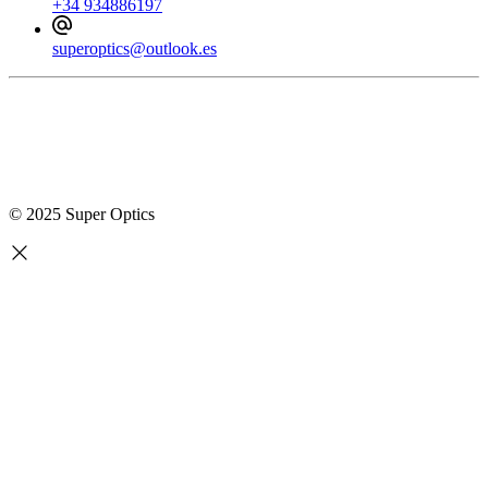
+34 934886197
superoptics@outlook.es
© 2025 Super Optics