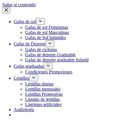
Saltar al contenido
Gafas de sol
Gafas de sol Femeninas
Gafas de sol Masculinas
Gafas de Sol Infantiles
Gafas de Deporte
Gafas de ciclismo
Gafas de deporte Graduable
Gafas de deporte graduable Infantil
Gafas graduadas
Condiciones Promociones
Lentillas
Lentillas diarias
Lentillas mensuales
Lentillas Progresivas
Líquido de lentillas
Lágrimas artificiales
Audiología