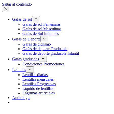
Saltar al contenido
Gafas de sol
Gafas de sol Femeninas
Gafas de sol Masculinas
Gafas de Sol Infantiles
Gafas de Deporte
Gafas de ciclismo
Gafas de deporte Graduable
Gafas de deporte graduable Infantil
Gafas graduadas
Condiciones Promociones
Lentillas
Lentillas diarias
Lentillas mensuales
Lentillas Progresivas
Líquido de lentillas
Lágrimas artificiales
Audiología