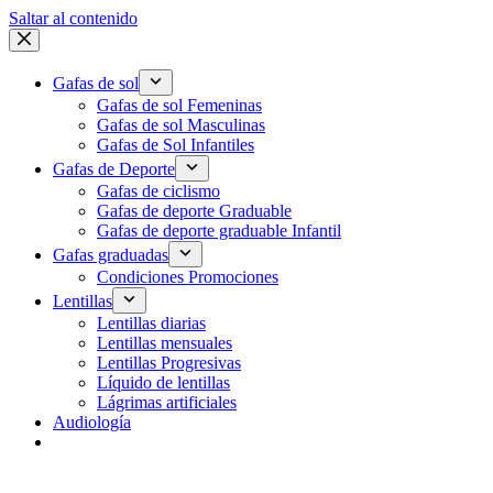
Saltar al contenido
Gafas de sol
Gafas de sol Femeninas
Gafas de sol Masculinas
Gafas de Sol Infantiles
Gafas de Deporte
Gafas de ciclismo
Gafas de deporte Graduable
Gafas de deporte graduable Infantil
Gafas graduadas
Condiciones Promociones
Lentillas
Lentillas diarias
Lentillas mensuales
Lentillas Progresivas
Líquido de lentillas
Lágrimas artificiales
Audiología