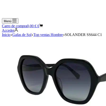
Menú
Carro de compra
0,00
€
0
Acceder
Inicio
Gafas de Sol
Top ventas Hombre
SOLANDER SS644 C1